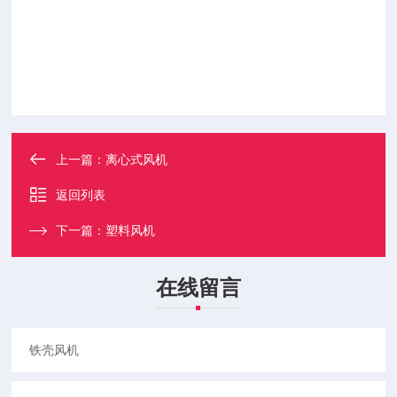
上一篇：
离心式风机
返回列表
下一篇：
塑料风机
在线留言