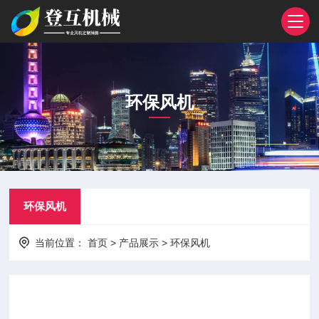
环保风机
环保风机
当前位置：
首页
>
产品展示
>
环保风机