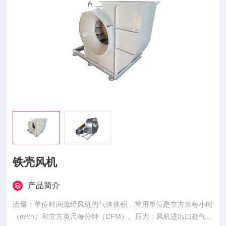
铁壳风机
产品简介
流量：单位时间流经风机的气体体积，常用单位是立方米每小时
（m³/h）和立方英尺每分钟（CFM）。压力：风机进出口处气体