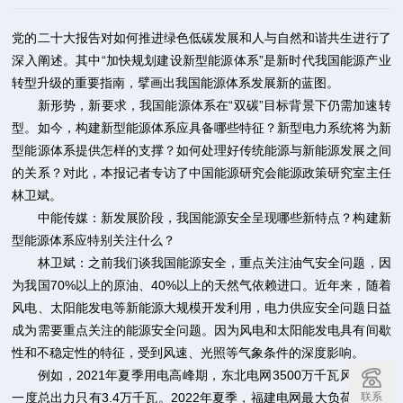
党的二十大报告对如何推进绿色低碳发展和人与自然和谐共生进行了
深入阐述。其中“加快规划建设新型能源体系”是新时代我国能源产业
转型升级的重要指南，擘画出我国能源体系发展新的蓝图。
新形势，新要求，我国能源体系在“双碳”目标背景下仍需加速转
型。如今，构建新型能源体系应具备哪些特征？新型电力系统将为新
型能源体系提供怎样的支撑？如何处理好传统能源与新能源发展之间
的关系？对此，本报记者专访了中国能源研究会能源政策研究室主任
林卫斌。
中能传媒：新发展阶段，我国能源安全呈现哪些新特点？构建新
型能源体系应特别关注什么？
林卫斌：之前我们谈我国能源安全，重点关注油气安全问题，因
为我国70%以上的原油、40%以上的天然气依赖进口。近年来，随着
风电、太阳能发电等新能源大规模开发利用，电力供应安全问题日益
成为需要重点关注的能源安全问题。因为风电和太阳能发电具有间歇
性和不稳定性的特征，受到风速、光照等气象条件的深度影响。
例如，2021年夏季用电高峰期，东北电网3500万千瓦风电装机
联系
一度总出力只有3.4万千瓦。2022年夏季，福建电网最大负荷日早高