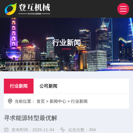
行业新闻
行业新闻
公司新闻
当前位置：
首页
>
新闻中心
>
行业新闻
寻求能源转型最优解
发布时间：2025-11-04
点击次数：
394